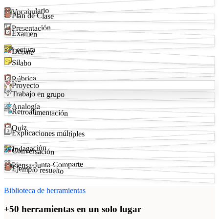
Vocabulario
Plan de Clase
Presentación
Examen
Lectura
Debate
Sílabo
Rúbrica
Proyecto
Trabajo en grupo
Analogía
Retroalimentación
Quiz
Explicaciones múltiples
Indagación
Conversación
Piensa-Junta-Comparte
Ejemplo resuelto
Biblioteca de herramientas
+50 herramientas en un solo lugar